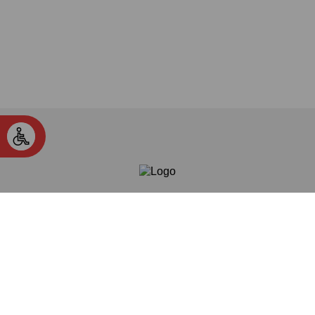
Hai bisogno? Ecco come contattarci: 800
668272
© 2026 Copyright Novara SmartCity – Prenota il tuo
appuntamento. Made with
&
by Dromedian. -
Privacy
Policy
Cookie Policy